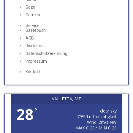
Gozo
Comino
Service
Gästebuch
AGB
Disclaimer
Datenschutzerklärung
Impressum
Kontakt
VALLETTA, MT
28
°
clear sky
79% Luftfeuchtigkeit
Wind: 2m/s NW
MAX C 28 • MIN C 28