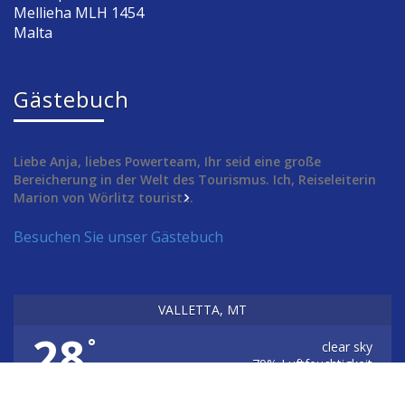
Mellieha MLH 1454
Malta
Gästebuch
Liebe Anja, liebes Powerteam, Ihr seid eine große
Bereicherung in der Welt des Tourismus. Ich, Reiseleiterin
Marion von Wörlitz tourist...
Besuchen Sie unser Gästebuch
VALLETTA, MT
28
°
clear sky
79% Luftfeuchtigkeit
Wind: 2m/s NW
MAX C 28 • MIN C 28