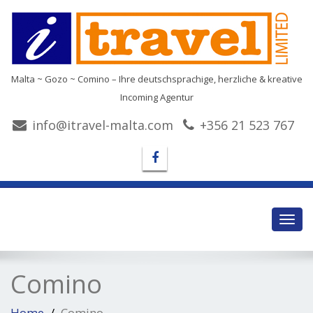
Malta ~ Gozo ~ Comino – Ihre deutschsprachige, herzliche & kreative
Incoming Agentur
info@itravel-malta.com
+356 21 523 767
Toggl
navig
Comino
Home
Comino