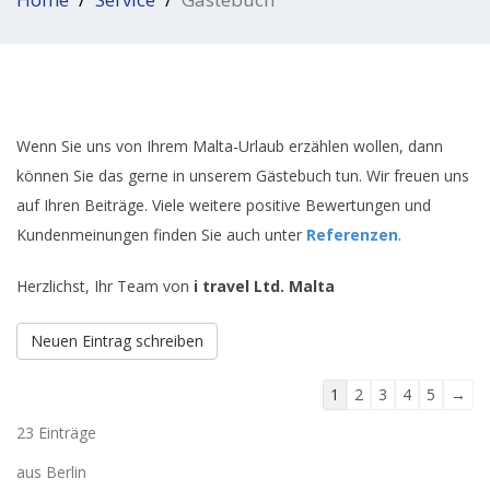
Wenn Sie uns von Ihrem Malta-Urlaub erzählen wollen, dann
können Sie das gerne in unserem Gästebuch tun. Wir freuen uns
auf Ihren Beiträge. Viele weitere positive Bewertungen und
Kundenmeinungen finden Sie auch unter
Referenzen
.
Herzlichst, Ihr Team von
i travel Ltd. Malta
Navigation
1
2
3
4
5
→
der
23 Einträge
Gästebuchliste
aus
Berlin