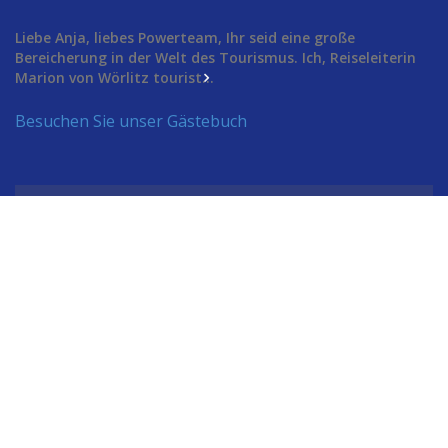
Liebe Anja, liebes Powerteam, Ihr seid eine große
Bereicherung in der Welt des Tourismus. Ich, Reiseleiterin
Marion von Wörlitz tourist...
Besuchen Sie unser Gästebuch
VALLETTA, MT
27
°
clear sky
80% Luftfeuchtigkeit
Wind: 3m/s WNW
MAX C 27 • MIN C 27
31
32
30
31
°
°
°
°
FR
SA
SO
MO
Wetter von OpenWeatherMap