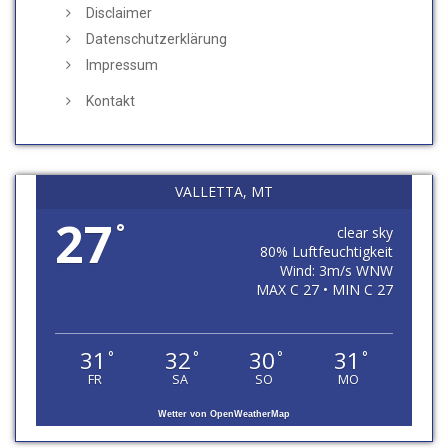
Disclaimer
Datenschutzerklärung
Impressum
Kontakt
VALLETTA, MT
27
°
clear sky
80% Luftfeuchtigkeit
Wind: 3m/s WNW
MAX C 27 • MIN C 27
31
32
30
31
°
°
°
°
FR
SA
SO
MO
Wetter von OpenWeatherMap