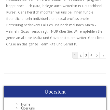
klappt noch - ich (Rita) belege auch weiterhin in Deutschland
Kurse). Ganz herzlich möchten wir uns bei Ihnen für die
freundliche, sehr individuelle und total professionelle
Betreuung bedanken! Falls es uns noch mal nach Malta -
vielmehr Gozo- verschlägt - NUR über Sie. Wir empfehlen Sie
gerne an alle die Malta und Gozo ansteuern weiter. Ganz liebe
Grüße an das ganze Team Rita und Bernd P.
Navigation
1
2
3
4
5
→
der
Gästebuchliste
Übersicht
Home
Über uns