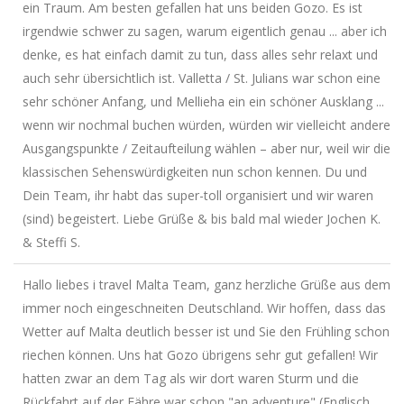
ein Traum. Am besten gefallen hat uns beiden Gozo. Es ist
irgendwie schwer zu sagen, warum eigentlich genau ... aber ich
denke, es hat einfach damit zu tun, dass alles sehr relaxt und
auch sehr übersichtlich ist. Valletta / St. Julians war schon eine
sehr schöner Anfang, und Mellieha ein ein schöner Ausklang ...
wenn wir nochmal buchen würden, würden wir vielleicht andere
Ausgangspunkte / Zeitaufteilung wählen – aber nur, weil wir die
klassischen Sehenswürdigkeiten nun schon kennen. Du und
Dein Team, ihr habt das super-toll organisiert und wir waren
(sind) begeistert. Liebe Grüße & bis bald mal wieder Jochen K.
& Steffi S.
Hallo liebes i travel Malta Team, ganz herzliche Grüße aus dem
immer noch eingeschneiten Deutschland. Wir hoffen, dass das
Wetter auf Malta deutlich besser ist und Sie den Frühling schon
riechen können. Uns hat Gozo übrigens sehr gut gefallen! Wir
hatten zwar an dem Tag als wir dort waren Sturm und die
Rückfahrt auf der Fähre war schon "an adventure" (Englisch