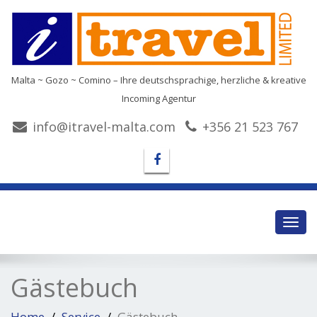
Malta ~ Gozo ~ Comino – Ihre deutschsprachige, herzliche & kreative
Incoming Agentur
info@itravel-malta.com
+356 21 523 767
Toggl
navig
Gästebuch
Home
Service
Gästebuch