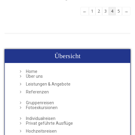
Navigation
←
1
2
3
4
5
→
der
Gästebuchliste
Übersicht
Home
Über uns
Leistungen & Angebote
Referenzen
Gruppenreisen
Fotoexkursionen
Individualreisen
Privat geführte Ausflüge
Hochzeitsreisen