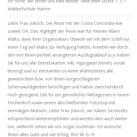
Ich hoffe, wir sehen uns bald wieder. Viele liebe Grüße T. S. /
Waldorfschule Hamm
Liebe Frau Jokisch, Die Reise mit der Costa Concordia war
soweit OK. Das Highlight der Reise war für meinen Mann
Malta, dank Ihrer Organisation. Obwohl wir mit dem Schiff nur
einen Tag auf Malta zur Verfügung hatten, konnten wir durch
den von Ihnen perfekt arrangierten Ausflugsablauf (u.a. hatten
Sie für uns alle Eintrittskarten, inkl. Hypogäum bereits vorab
besorgt und es entstanden so keine Wartezeiten) alle
gewünschten bzw. von Ihnen vorgeschlagenen
Sehenswürdigkeiten besichtigen und hatten zwischendurch
noch genügend Zeit für ein gemütliches Mittagessen in einem
Fischerdorf sowie einem abschließenden Fotostop mit
einmaligen Motiven. Liebe Frau Jokisch, wir haben Sie bereits
entsprechend weiterempfohlen und werden dies auch weiter
tun, vielleicht sehen wir uns sogar nochmals. Ich wünsche
Ihnen alles Gute und viel Erfolg. Ihre M. G.-H.