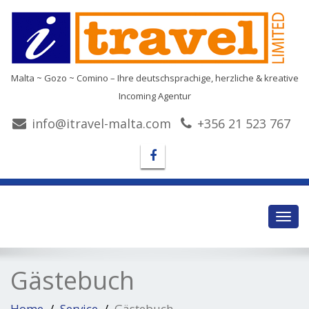
Malta ~ Gozo ~ Comino – Ihre deutschsprachige, herzliche & kreative
Incoming Agentur
info@itravel-malta.com
+356 21 523 767
Toggl
navig
Gästebuch
Home
Service
Gästebuch