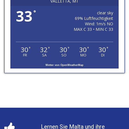
VALLETTA, MT
33
°
clear sky
69% Luftfeuchtigkeit
Wind: 1m/s NO
MAX C 33 • MIN C 33
30
32
30
30
30
°
°
°
°
°
FR
SA
SO
MO
DI
Wetter von OpenWeatherMap
Lernen Sie Malta und ihre