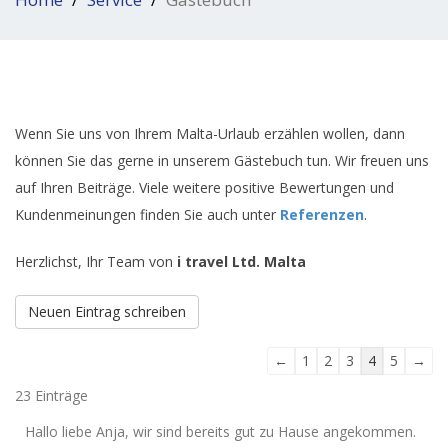
Wenn Sie uns von Ihrem Malta-Urlaub erzählen wollen, dann
können Sie das gerne in unserem Gästebuch tun. Wir freuen uns
auf Ihren Beiträge. Viele weitere positive Bewertungen und
Kundenmeinungen finden Sie auch unter
Referenzen
.
Herzlichst, Ihr Team von
i travel Ltd. Malta
Navigation
←
1
2
3
4
5
→
der
23 Einträge
Gästebuchliste
Hallo liebe Anja, wir sind bereits gut zu Hause angekommen.